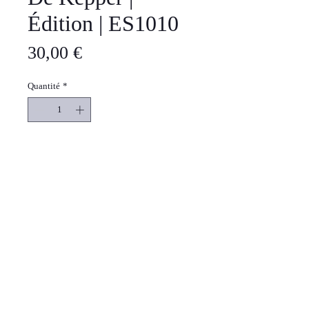
Édition | ES1010
Prix
30,00 €
Quantité
*
Ajouter au panier
Commander et payer
Publication de livres d'artistes